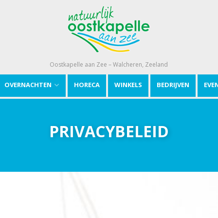
Oostkapelle aan Zee – Walcheren, Zeeland
OVERNACHTEN
HORECA
WINKELS
BEDRIJVEN
EVE
PRIVACYBELEID