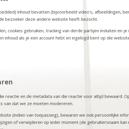
edded) inhoud bevatten (bijvoorbeeld video’s, afbeeldingen, beri
 de bezoeker deze andere website heeft bezocht.
, cookies gebruiken, tracking van derde partijen insluiten en je
ten inhoud als je een account hebt en ingelogd bent op die websit
aren
die reactie en de metadata van die reactie voor altijd bewaard. 
ats van dat we ze moeten modereren.
site (indien van toepassing), bewaren we ook persoonlijke inform
 wijzigen of verwijderen op ieder moment (de gebruikersnaam kan