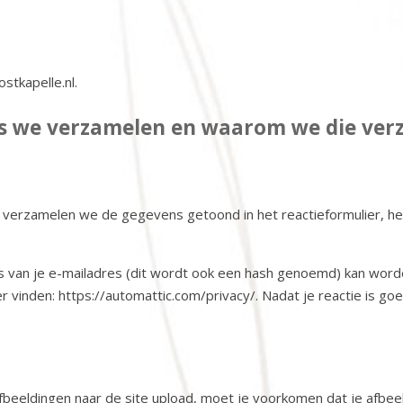
stkapelle.nl.
ns we verzamelen en waarom we die ver
e, verzamelen we de gegevens getoond in het reactieformulier, 
 van je e-mailadres (dit wordt ook een hash genoemd) kan worde
er vinden: https://automattic.com/privacy/. Nadat je reactie is goed
fbeeldingen naar de site upload, moet je voorkomen dat je afbee