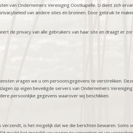
ensten van Ondernemers Vereniging Oostkapelle. U dient zich erv
 privacybeleid van andere sites en bronnen. Door gebruik te make
t de privacy van alle gebruikers van haar site en draagt er zorg
diensten vragen we u om persoonsgegevens te verstrekken. Deze
agen op eigen beveiligde servers van Ondernemers Vereniging Oo
dere persoonlijke gegevens waarover wij beschikken.
s verzendt, is het mogelijk dat we die berichten bewaren. Soms v
jn. Dit maakt het mogelijk uw vragen te verwerken en uw verzoe