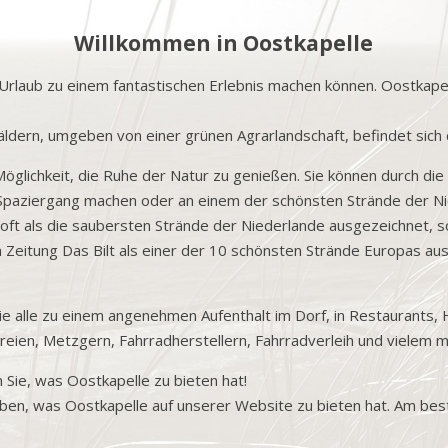
Willkommen in Oostkapelle
Urlaub zu einem fantastischen Erlebnis machen können. Oostkapel
äldern, umgeben von einer grünen Agrarlandschaft, befindet sich 
Möglichkeit, die Ruhe der Natur zu genießen. Sie können durch d
n Spaziergang machen oder an einem der schönsten Strände der N
 oft als die saubersten Strände der Niederlande ausgezeichnet, 
n Zeitung Das Bilt als einer der 10 schönsten Strände Europas au
die alle zu einem angenehmen Aufenthalt im Dorf, in Restaurants
eien, Metzgern, Fahrradherstellern, Fahrradverleih und vielem m
 Sie, was Oostkapelle zu bieten hat!
reiben, was Oostkapelle auf unserer Website zu bieten hat. Am b