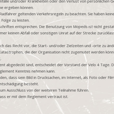
 Unfälle und/oder Krankheiten oder den Verlust von persönlichen 
ahme ergeben können.
lle Radfahrer geltenden Verkehrsregeln zu beachten. Sie haben ke
 Folge zu leisten.
chriften entsprechen. Die Benutzung von Mopeds ist nicht gestat
hmer keinen Abfall oder sonstigen Unrat auf der Strecke zurückla
ich das Recht vor, die Start- und/oder Zielzeiten und -orte zu än
astrophen, die der Organisation nicht zugemutet werden könne
.
ement abgedeckt sind, entscheidet der Vorstand der Velo 4 Tage. 
glement Kenntnis nehmen kann.
nden, dass sein Bild in Drucksachen, im Internet, als Foto oder 
Entschädigung besteht.
um Ausschluss von der weiteren Teilnahme führen.
ass er mit dem Reglement vertraut ist.