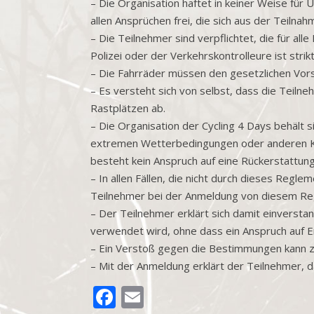
– Die Organisation haftet in keiner Weise für
allen Ansprüchen frei, die sich aus der Teiln
– Die Teilnehmer sind verpflichtet, die für a
Polizei oder der Verkehrskontrolleure ist strikt
– Die Fahrräder müssen den gesetzlichen Vors
– Es versteht sich von selbst, dass die Teilne
Rastplätzen ab.
– Die Organisation der Cycling 4 Days behält s
extremen Wetterbedingungen oder anderen Kat
besteht kein Anspruch auf eine Rückerstattung
– In allen Fällen, die nicht durch dieses Regl
Teilnehmer bei der Anmeldung von diesem Re
– Der Teilnehmer erklärt sich damit einversta
verwendet wird, ohne dass ein Anspruch auf 
– Ein Verstoß gegen die Bestimmungen kann z
– Mit der Anmeldung erklärt der Teilnehmer, d
FACEBOOK
EMAIL