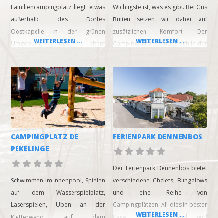
Familiencampingplatz liegt etwas
Wichtigste ist, was es gibt. Bei Ons
außerhalb des Dorfes
Buiten setzen wir daher auf
Oostkapelle in der grünen
zusätzlichen Komfort. Der
WEITERLESEN …
WEITERLESEN …
Umgebung des „alten“
Campingplatz befindet sich in der
Obstgartens in der
Nähe des breiten
wunderschönen Landschaft von
Nordseestrandes, der sich
Walcheren in Zeeland. Mit dem
kilometerweit erstreckt. Das
Meer, dem Strand, dem Wald und
gemütliche Zentrum des
den Dünen in unmittelbarer Nähe
Badeortes Oostkapelle liegt
können Sie sich für einen
ebenfalls um die Ecke. Egal, ob Sie
erholsamen oder aktiven Urlaub
mit Ihrem eigenen Zelt kommen
CAMPINGPLATZ DE
FERIENPARK DENNENBOS
entscheiden. Der Campingplatz ist
oder eine Unterkunft bei uns
PEKELINGE
mit allen modernen
mieten, wir freuen
Annehmlichkeiten für einen
Der Ferienpark Dennenbos bietet
unbeschwerten Aufenthalt
Schwimmen im Innenpool, Spielen
verschiedene Chalets, Bungalows
auf dem Wasserspielplatz,
und eine Reihe von
Laserspielen, Üben an der
Campingplätzen. All dies in bester
WEITERLESEN …
Kletterwand auf dem
Lage zwischen Strand und