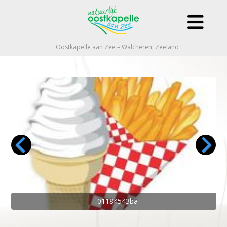
Oostkapelle aan Zee – Walcheren, Zeeland
01184543ba