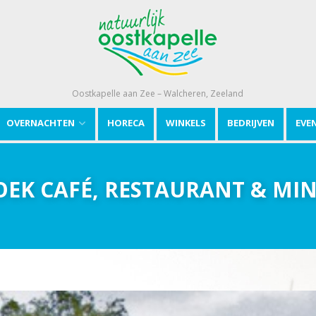
Oostkapelle aan Zee – Walcheren, Zeeland
OVERNACHTEN
HORECA
WINKELS
BEDRIJVEN
EVE
EK CAFÉ, RESTAURANT & MI