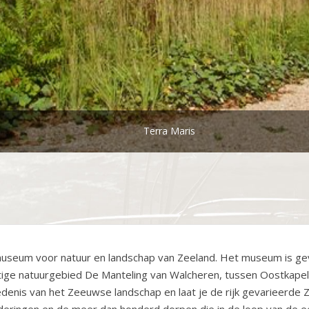
Terra Maris
ét museum voor natuur en landschap van Zeeland. Het museum is ge
htige natuurgebied De Manteling van Walcheren, tussen Oostkape
denis van het Zeeuwse landschap en laat je de rijk gevarieerde
olderingen en de meer dan honderd dorpen die in de loop van de