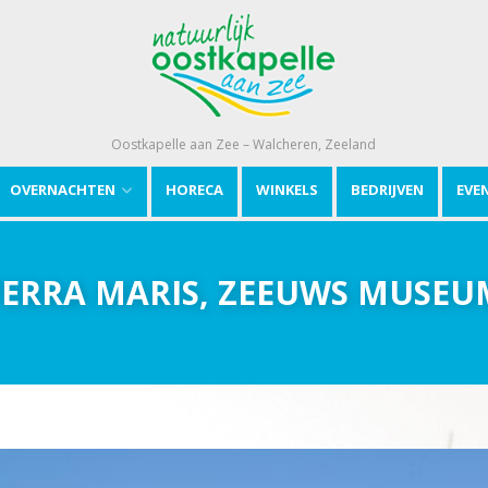
Oostkapelle aan Zee – Walcheren, Zeeland
OVERNACHTEN
HORECA
WINKELS
BEDRIJVEN
EVE
TERRA MARIS, ZEEUWS MUSEU