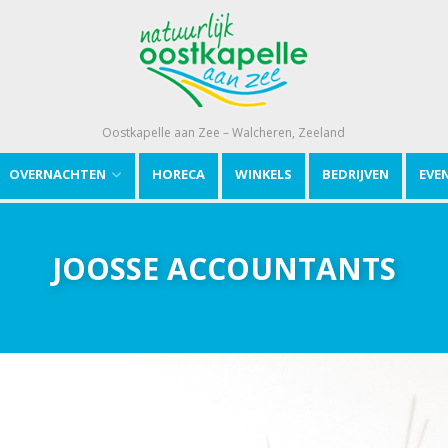
Oostkapelle aan Zee – Walcheren, Zeeland
OVERNACHTEN
HORECA
WINKELS
BEDRIJVEN
EVE
JOOSSE ACCOUNTANTS